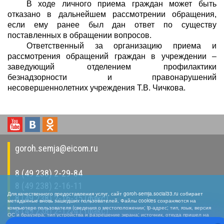
В ходе личного приема граждан может быть
отказано в дальнейшем рассмотрении обращения,
если ему ранее был дан ответ по существу
поставленных в обращении вопросов.
Ответственный за организацию приема и
рассмотрения обращений граждан в учреждении –
заведующий отделением профилактики
безнадзорности и правонарушений
несовершеннолетних учреждения Т.В. Чичкова.
goroh.semja@eicom.ru
8 (49 238) 2-29-84
8 (49 238) 2-16-11
Для качественного предоставления услуг, сайт goroh-semja.social33.ru собирает
8 (49 238) 2-16-35 (факс)
метаданные вновь зашедших пользователей. Файлы cookies сохраняются на
компьютере пользователя (сведения о местоположении; ip-адрес; тип, язык, версия
8 (49 238) 2-12-41 (факс)
ОС и браузера; тип устройства и разрешение экрана; источник, откуда пришел на
сайт пользователь; какие страницы открывает). Собранная информация