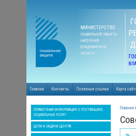
Г
МИНИСТЕРСТВО
Р
СОЦИАЛЬНОЙ ЗАЩИТЫ
НАСЕЛЕНИЯ
Д
ВЛАДИМИРСКОЙ
ОБЛАСТИ
ГО
ВЛ
Главная
Контакты
Полезные ссылки
Карта сайт
Главная
СПРАВОЧНАЯ ИНФОРМАЦИЯ О ПОСТАВЩИКЕ
СОЦИАЛЬНЫХ УСЛУГ
Сов
ЦЕЛИ И ЗАДАЧИ ЦЕНТРА